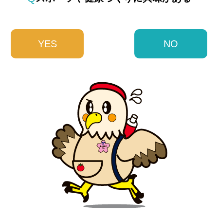
YES
NO