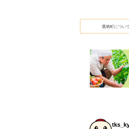
鷹栖町につい
tks_k