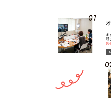
ま
通
6月