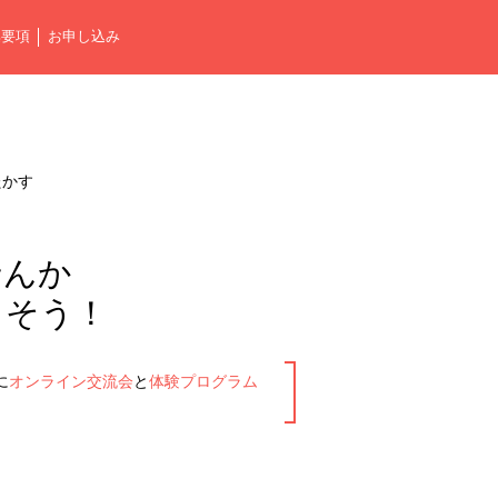
集要項
お申し込み
たかす
せんか
こそう！
に
オンライン交流会
と
体験プログラム