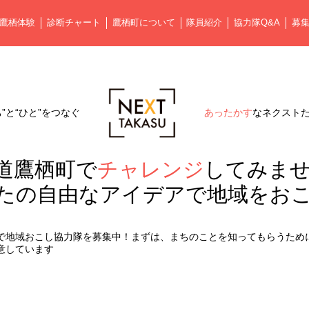
鷹栖体験
診断チャート
鷹栖町について
隊員紹介
協力隊Q&A
募
ち”と“ひと”をつなぐ
あったかす
なネクスト
道鷹栖町で
チャレンジ
してみま
たの自由なアイデアで
地域をお
で地域おこし協力隊を募集中！まずは、まちのことを知ってもらうため
意しています