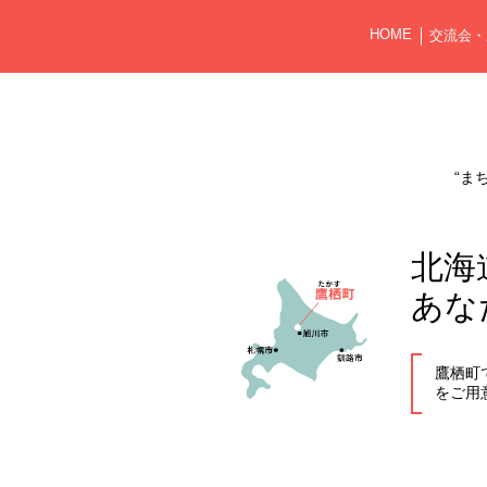
HOME
交流会・
“ま
北海
あな
鷹栖町
をご用