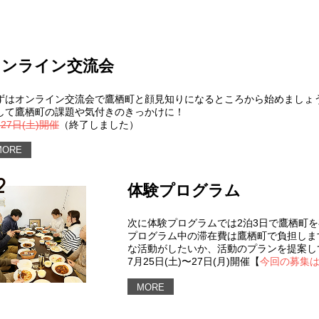
オンライン交流会
ずはオンライン交流会で鷹栖町と顔見知りになるところから始めましょ
して鷹栖町の課題や気付きのきっかけに！
27日(土)開催
（終了しました）
MORE
体験プログラム
次に体験プログラムでは2泊3日で鷹栖町
プログラム中の滞在費は鷹栖町で負担しま
な活動がしたいか、活動のプランを提案し
7月25日(土)〜27日(月)開催【
今回の募集
MORE